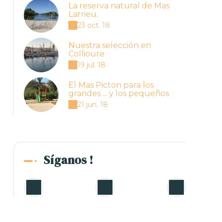
La reserva natural de Mas
Larrieu.
23 oct. 18
Nuestra selección en
Collioure
19 jul. 18
El Mas Picton para los
grandes ... y los pequeños
21 jun. 18
Síganos !