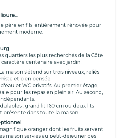
ioure...
de père en fils, entièrement rénovée pour
logement moderne.
ourg
 quartiers les plus recherchés de la Côte
 caractère centenaire avec jardin .
La maison s'étend sur trois niveaux, reliés
imiste et bien pensée.
d'eau et WC privatifs. Au premier étage,
ale pour les repas en plein air. Au second,
 indépendants.
ulables : grand lit 160 cm ou deux lits
st présente dans toute la maison.
eptionnel
 magnifique oranger dont les fruits servent
s maison servies au petit-déjeuner des