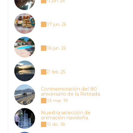
13 jun. 26
07 jun. 26
06 jun. 26
21 feb. 25
Conmemoración del 80
aniversario de la Retirada.
03 mar. 19
Nuestra selección de
animación navideña.
10 dic. 18