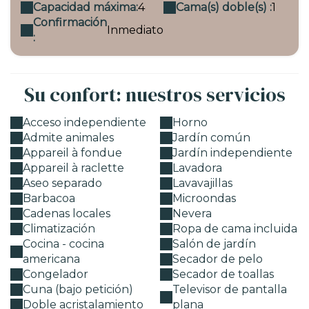
Capacidad máxima:
4
Cama(s) doble(s) :
1
Confirmación
Inmediato
:
Su confort: nuestros servicios
Acceso independiente
Horno
Admite animales
Jardín común
Appareil à fondue
Jardín independiente
Appareil à raclette
Lavadora
Aseo separado
Lavavajillas
Barbacoa
Microondas
Cadenas locales
Nevera
Climatización
Ropa de cama incluida
Cocina - cocina
Salón de jardín
americana
Secador de pelo
Congelador
Secador de toallas
Cuna (bajo petición)
Televisor de pantalla
Doble acristalamiento
plana