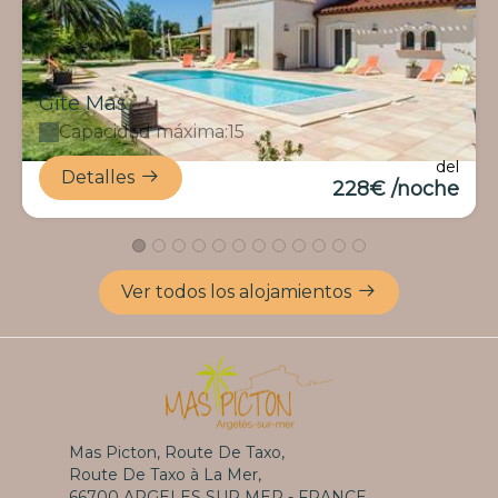
Gîte Mas
Capacidad máxima:15
del
Detalles
228€ /noche
Ver todos los alojamientos
Mas Picton, Route De Taxo,
Route De Taxo à La Mer,
66700 ARGELES SUR MER - FRANCE