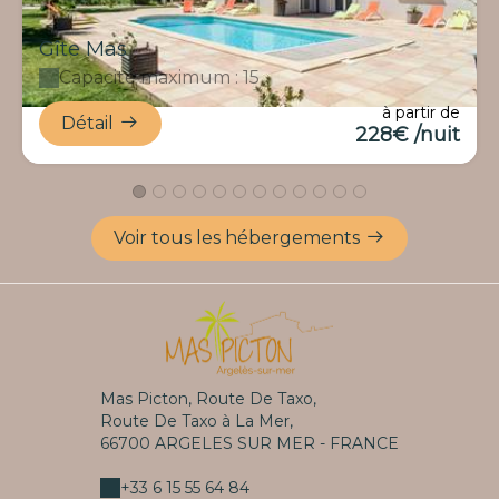
Gîte Mas
Capacité maximum : 15
à partir de
Détail
228€ /nuit
Voir tous les hébergements
Mas Picton, Route De Taxo,
Route De Taxo à La Mer,
66700 ARGELES SUR MER - FRANCE
+33 6 15 55 64 84